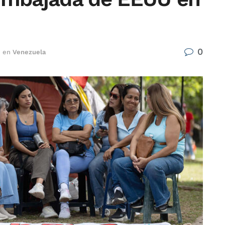
0
en
Venezuela