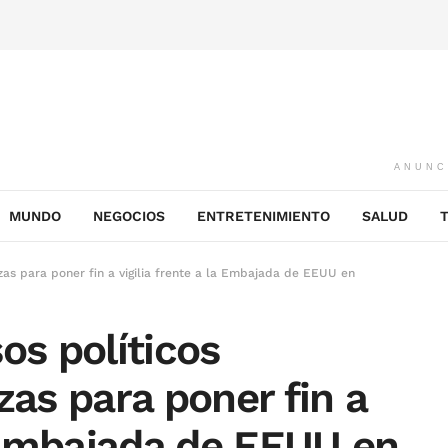
ANUNC
MUNDO
NEGOCIOS
ENTRETENIMIENTO
SALUD
as para poner fin a vigilia frente a la Embajada de EEUU en
os políticos
s para poner fin a
a Embajada de EEUU en