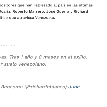
positores que han regresado al país en las últimas
Ocariz
,
Roberto Marrero
,
José Guerra
y
Richard
ico que atraviesa Venezuela.
ANUNCIO
as. Tras 1 año y 8 meses en el exilio,
sar suelo venezolano.
 Bencomo (@richardhblanco)
June