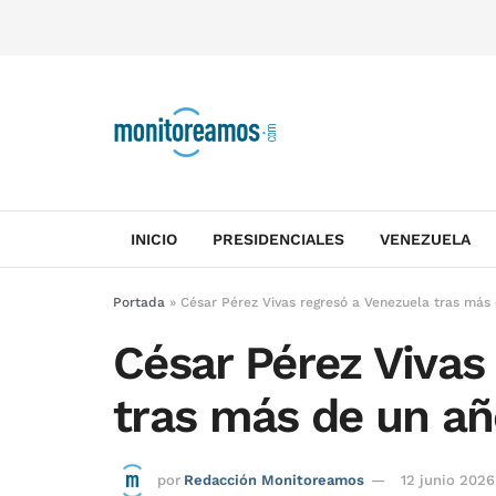
INICIO
PRESIDENCIALES
VENEZUELA
Portada
»
César Pérez Vivas regresó a Venezuela tras más 
César Pérez Vivas
tras más de un año
por
Redacción Monitoreamos
12 junio 2026