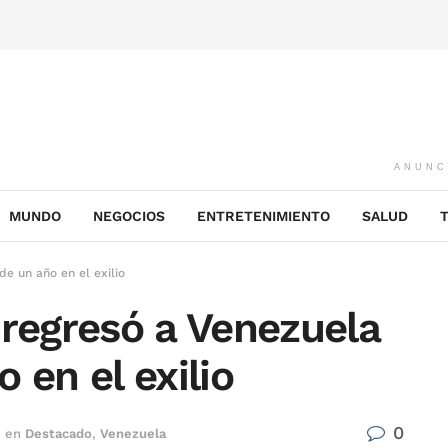
ANUNC
MUNDO
NEGOCIOS
ENTRETENIMIENTO
SALUD
de un año en el exilio
 regresó a Venezuela
 en el exilio
0
en
Destacado
,
Venezuela