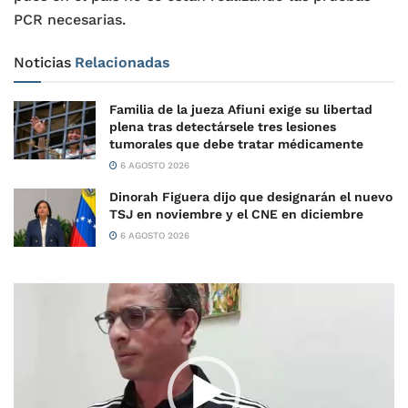
PCR necesarias.
Noticias
Relacionadas
Familia de la jueza Afiuni exige su libertad
plena tras detectársele tres lesiones
tumorales que debe tratar médicamente
6 AGOSTO 2026
Dinorah Figuera dijo que designarán el nuevo
TSJ en noviembre y el CNE en diciembre
6 AGOSTO 2026
Reproductor
de
vídeo