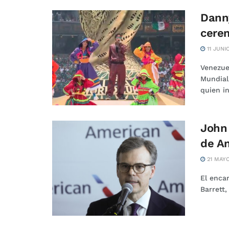
Danny
cerem
11 JUNI
Venezue
Mundial
quien in
John 
de Am
21 MAYO
El enca
Barrett,