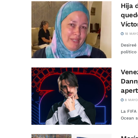
Hija 
qued
Vícto
18 MAYO
Desireé
político
Venez
Dann
aper
8 MAYO
La FIFA
Ocean s