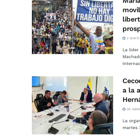
Marí
movil
liber
prosp
2 MAYO
La líde
Machado,
Internac
Cecod
a la
Hern
29 ABRI
La orga
martes 2