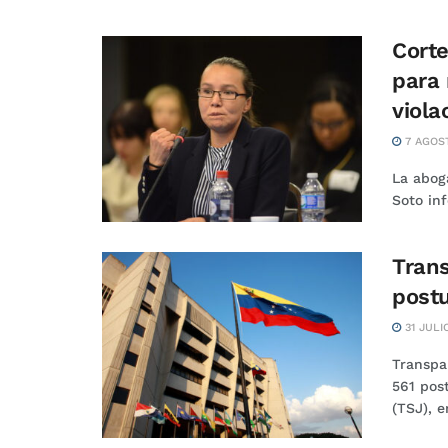
Corte
para 
viola
7 AGOS
La abog
Soto inf
Trans
postu
31 JULI
Transpar
561 pos
(TSJ), en