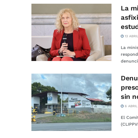
La mi
asfix
estu
13 ABRI
La mini
respond
denuncia
Denun
preso
sin n
6 ABRIL
El Comit
(CLIPPVE