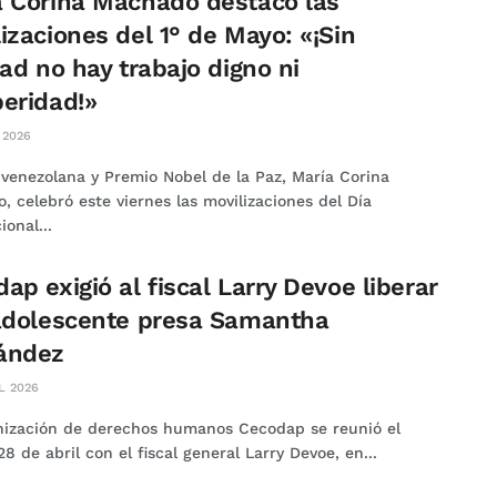
a Corina Machado destacó las
izaciones del 1° de Mayo: «¡Sin
tad no hay trabajo digno ni
eridad!»
 2026
r venezolana y Premio Nobel de la Paz, María Corina
 celebró este viernes las movilizaciones del Día
ional...
ap exigió al fiscal Larry Devoe liberar
 adolescente presa Samantha
ández
L 2026
nización de derechos humanos Cecodap se reunió el
8 de abril con el fiscal general Larry Devoe, en...