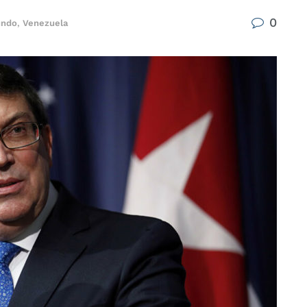
0
ndo
,
Venezuela