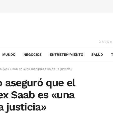
ANUNC
MUNDO
NEGOCIOS
ENTRETENIMIENTO
SALUD
a Álex Saab es «una manipulación de la justicia»
 aseguró que el
ex Saab es «una
 justicia»