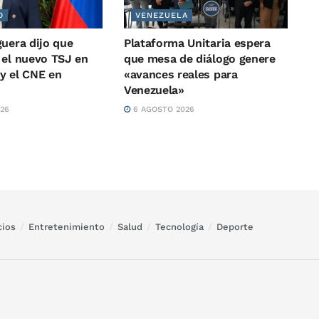
O
VENEZUELA
guera dijo que
Plataforma Unitaria espera
 el nuevo TSJ en
que mesa de diálogo genere
y el CNE en
«avances reales para
Venezuela»
26
6 AGOSTO 2026
ios
Entretenimiento
Salud
Tecnología
Deporte