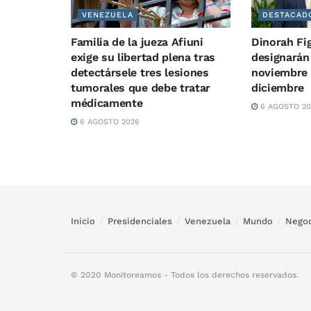
VENEZUELA
DESTACAD
Familia de la jueza Afiuni
Dinorah Fi
exige su libertad plena tras
designarán
detectársele tres lesiones
noviembre 
tumorales que debe tratar
diciembre
médicamente
6 AGOSTO 20
6 AGOSTO 2026
Inicio
Presidenciales
Venezuela
Mundo
Negoc
© 2020 Monitoreamos - Todos los derechos reservados.