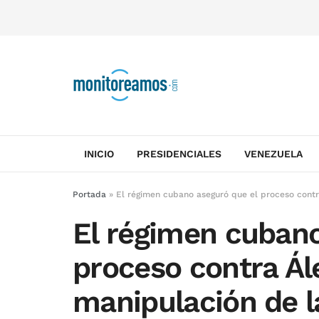
INICIO
PRESIDENCIALES
VENEZUELA
Portada
»
El régimen cubano aseguró que el proceso contr
El régimen cubano
proceso contra Ál
manipulación de la