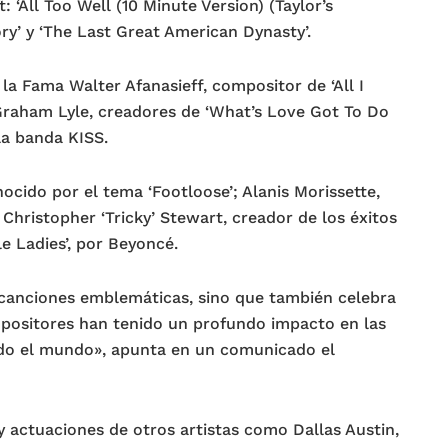
 ‘All Too Well (10 Minute Version) (Taylor’s
tory’ y ‘The Last Great American Dynasty’.
 la Fama Walter Afanasieff, compositor de ‘All I
 Graham Lyle, creadores de ‘What’s Love Got To Do
la banda KISS.
cido por el tema ‘Footloose’; Alanis Morissette,
hristopher ‘Tricky’ Stewart, creador de los éxitos
le Ladies’, por Beyoncé.
 canciones emblemáticas, sino que también celebra
mpositores han tenido un profundo impacto en las
odo el mundo», apunta en un comunicado el
 actuaciones de otros artistas como Dallas Austin,