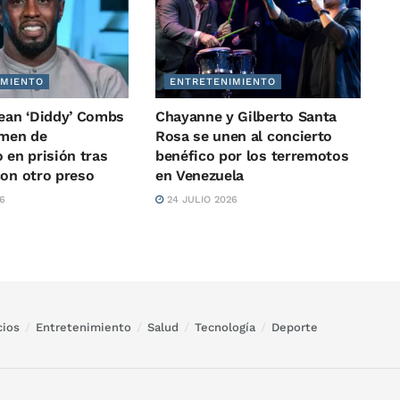
IMIENTO
ENTRETENIMIENTO
Sean ‘Diddy’ Combs
Chayanne y Gilberto Santa
imen de
Rosa se unen al concierto
 en prisión tras
benéfico por los terremotos
con otro preso
en Venezuela
6
24 JULIO 2026
ios
Entretenimiento
Salud
Tecnología
Deporte