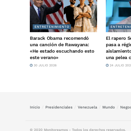
ENTRETENIMIENTO
ENTRETEN
Barack Obama recomendó
El rapero 
una canción de Rawayana:
pasa a rég
«He estado escuchando esto
aislamiento
este verano»
una pelea 
30 JULIO 2026
24 JULIO 202
Inicio
Presidenciales
Venezuela
Mundo
Negoc
© 2020 Monitoreamos - Todos los derechos reservados.