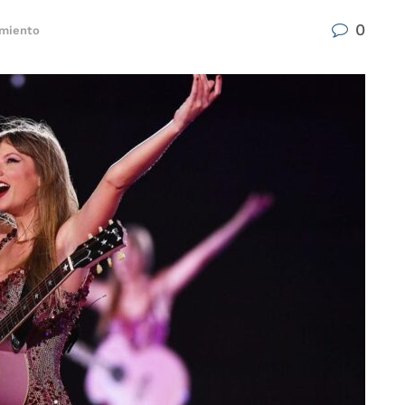
0
imiento