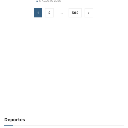
5 AGOSTO 2026
1
2
…
592
Deportes