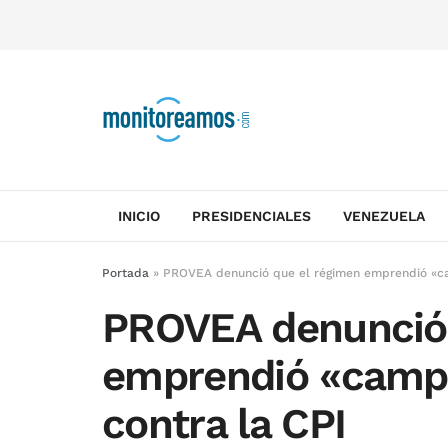
INICIO
PRESIDENCIALES
VENEZUELA
Portada
»
PROVEA denunció que el régimen emprendió «ca
PROVEA denunció 
emprendió «camp
contra la CPI