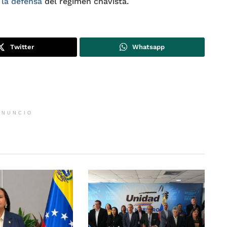
 la defensa
del régimen chavista.
Twitter
Whatsapp
ANUNCIO