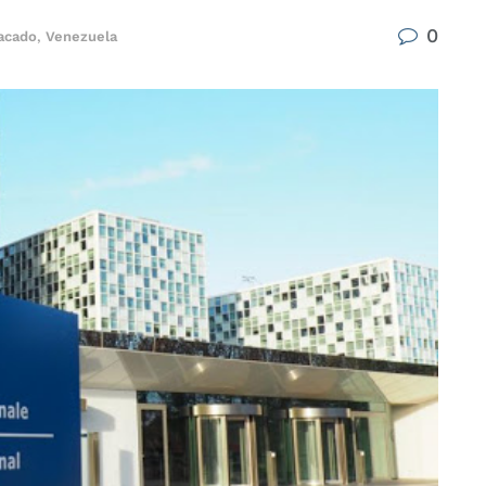
0
acado
,
Venezuela