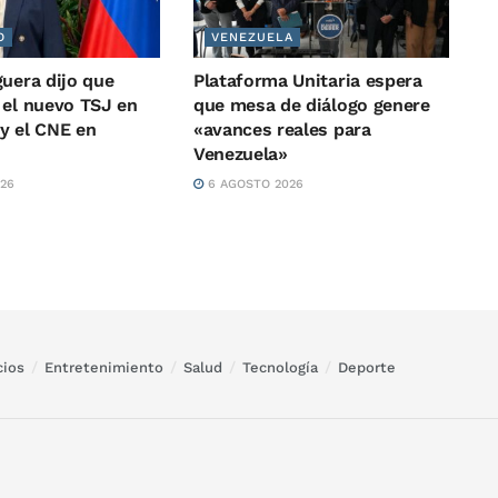
O
VENEZUELA
guera dijo que
Plataforma Unitaria espera
 el nuevo TSJ en
que mesa de diálogo genere
y el CNE en
«avances reales para
Venezuela»
26
6 AGOSTO 2026
ios
Entretenimiento
Salud
Tecnología
Deporte