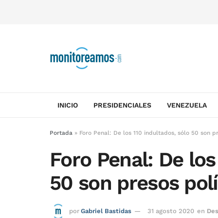
INICIO
PRESIDENCIALES
VENEZUELA
Portada
»
Foro Penal: De los 110 indultados, sólo 50 son pr
Foro Penal: De los
50 son presos polí
por
Gabriel Bastidas
31 agosto 2020
en
Des