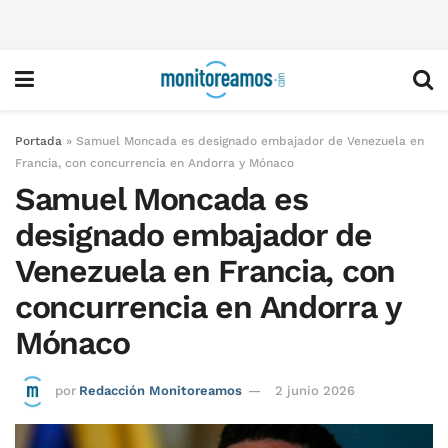
Portada
»
Samuel Moncada es designado embajador de Venezuela en
Francia, con concurrencia en Andorra y Mónaco
Samuel Moncada es
designado embajador de
Venezuela en Francia, con
concurrencia en Andorra y
Mónaco
por
Redacción Monitoreamos
2 junio 2026