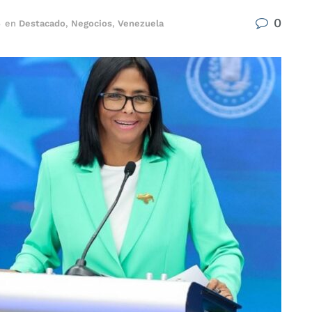
0
6
en
Destacado
,
Negocios
,
Venezuela