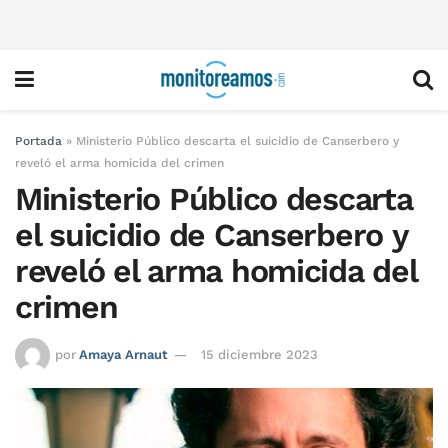
Portada
»
Ministerio Público descarta el suicidio de Canserbero y
reveló el arma homicida del crimen
Ministerio Público descarta
el suicidio de Canserbero y
reveló el arma homicida del
crimen
por
Amaya Arnaut
15 diciembre 2023