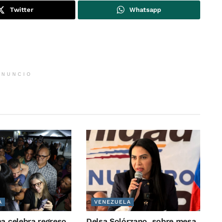
Twitter
Whatsapp
ANUNCIO
A
VENEZUELA
na celebra regreso
Delsa Solórzano, sobre mesa