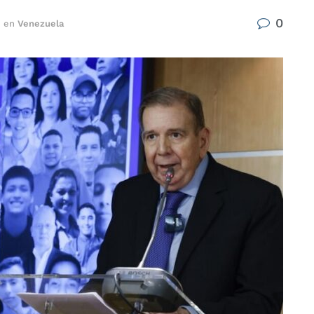
0
en
Venezuela