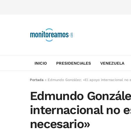
INICIO
PRESIDENCIALES
VENEZUELA
Portada
»
Edmundo González: «El apoyo internacional no es
Edmundo González
internacional no e
necesario»