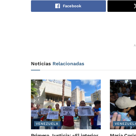
Facebook
Noticias
Relacionadas
VENEZUELA
VENEZUEL
Primero Justicia: «El interior
María Cori