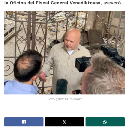
la Oficina del Fiscal General Venediktova»,
aseveró.
Foto @IntlCrimCourt