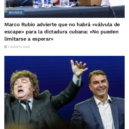
MUNDO
Marco Rubio advierte que no habrá «válvula de
escape» para la dictadura cubana: «No pueden
limitarse a esperar»
7 AGOSTO 2026