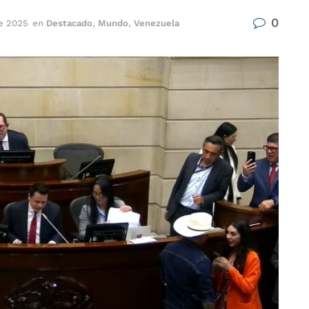
0
e 2025
en
Destacado
,
Mundo
,
Venezuela