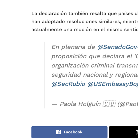
La declaración también resalta que países d
han adoptado resoluciones similares, mient
actualmente una moción en el mismo senti
En plenaria de
@SenadoGov
proposición que declara el '
organización criminal transn
seguridad nacional y regiona
@SecRubio
@USEmbassyBog
— Paola Holguín 🇨🇴 (@Pao
Facebook