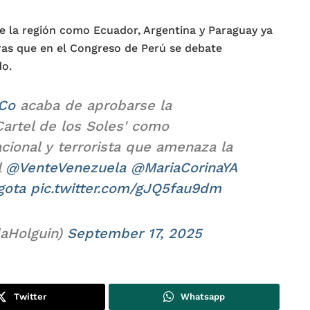
e la región como Ecuador, Argentina y Paraguay ya
ras que en el Congreso de Perú se debate
do.
Co
acaba de aprobarse la
Cartel de los Soles' como
acional y terrorista que amenaza la
l
@VenteVenezuela
@MariaCorinaYA
ota
pic.twitter.com/gJQ5fau9dm
laHolguin)
September 17, 2025
Twitter
Whatsapp