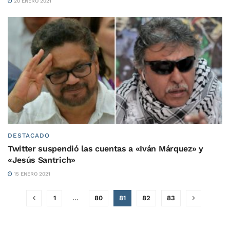
20 ENERO 2021
DESTACADO
Twitter suspendió las cuentas a «Iván Márquez» y
«Jesús Santrich»
15 ENERO 2021
1
…
80
81
82
83