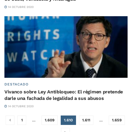
14 OCTUBRE 2020
DESTACADO
Vivanco sobre Ley Antibloqueo: El régimen pretende
darle una fachada de legalidad a sus abusos
14 OCTUBRE 2020
1
…
1.609
1.610
1.611
…
1.659