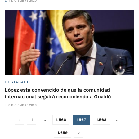
4 DICIEMBRE 2020
DESTACADO
López está convencido de que la comunidad
internacional seguirá reconociendo a Guaidó
3 DICIEMBRE 2020
1
…
1.566
1.567
1.568
…
1.659