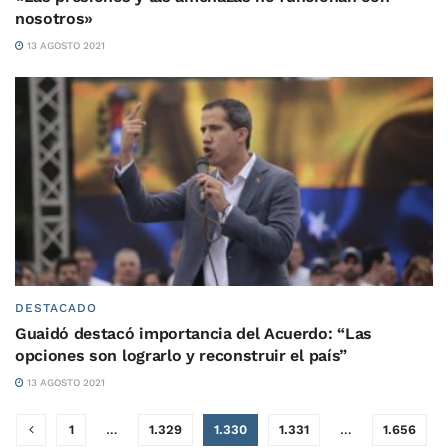
nosotros»
13 AGOSTO 2021
DESTACADO
Guaidó destacó importancia del Acuerdo: “Las
opciones son lograrlo y reconstruir el país”
13 AGOSTO 2021
1
…
1.329
1.330
1.331
…
1.656