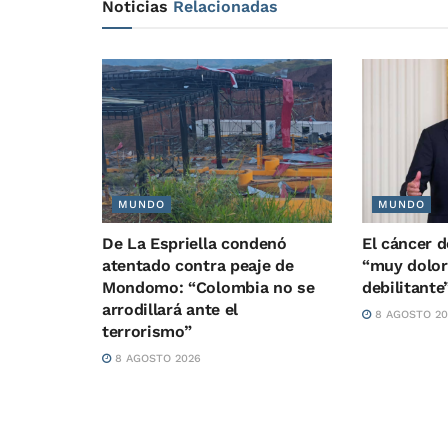
Noticias
Relacionadas
MUNDO
MUNDO
De La Espriella condenó
El cáncer 
atentado contra peaje de
“muy dolor
Mondomo: “Colombia no se
debilitante”
arrodillará ante el
8 AGOSTO 20
terrorismo”
8 AGOSTO 2026