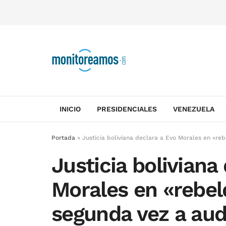
INICIO
PRESIDENCIALES
VENEZUELA
Portada
»
Justicia boliviana declara a Evo Morales en «reb
Justicia boliviana
Morales en «rebeld
segunda vez a aud